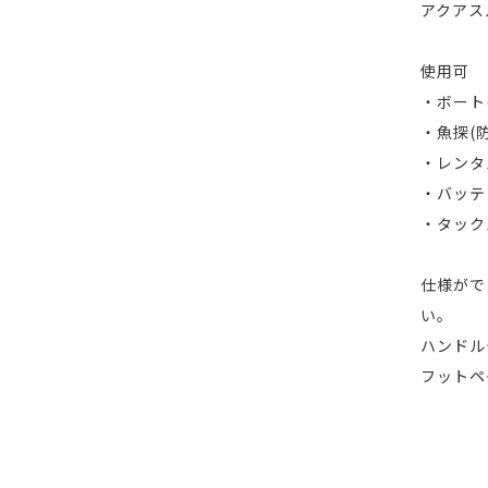
アクアス
使用可
・ボート
・魚探(
・レンタ
・バッテ
・タック
仕様がで
い。
ハンドル
フットペ