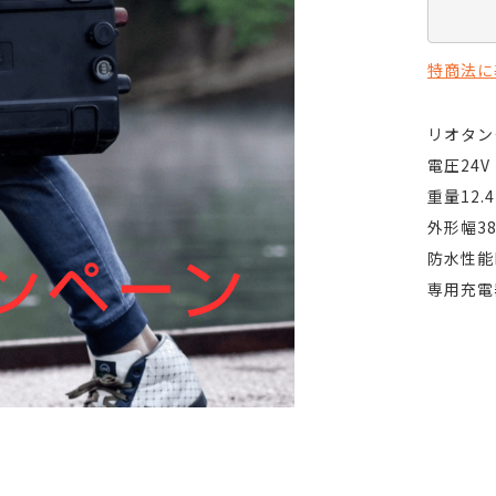
特商法に
リオタン
電圧24V
重量12.
外形幅3
防水性能I
専用充電