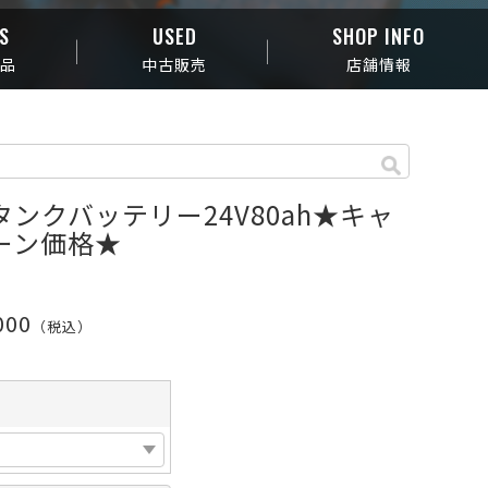
S
USED
SHOP INFO
商品
中古販売
店舗情報
タンクバッテリー24V80ah★キャ
ーン価格★
000
（税込）