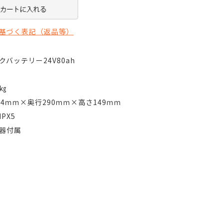
基づく表記（返品等）
クバッテリー24V80ah
4㎏
84ｍｍ×奥行290ｍｍ×高さ149ｍｍ
PX5
器付属