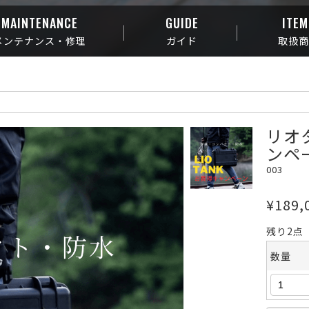
MAINTENANCE
GUIDE
ITEM
メンテナンス・修理
ガイド
取扱
リオ
ンペ
003
¥189,
残り2点
数量